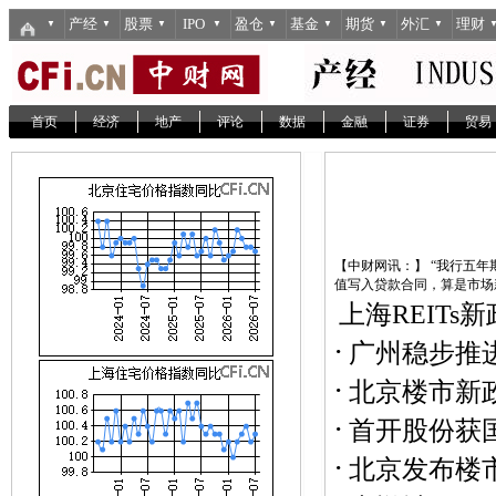
产经
股票
IPO
盈仓
基金
期货
外汇
理财
▼
▼
▼
▼
▼
▼
▼
▼
首页
经济
地产
评论
数据
金融
证券
贸易
【中财网讯：】 “我行五年期
值写入贷款合同，算是市场新发
上海REIT
·
广州稳步推
·
北京楼市新
·
首开股份获
·
北京发布楼