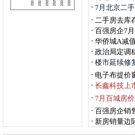
·
7
月
北
京
二
手
·
二手房去库
·
百强房企7月
·
华侨城A减
·
政治局定调
·
楼
市
延
续
修
·
电子布提价
·
长
鑫
科
技
上
·
7
月
百
城
房
价
·
百强房企销
·
新房销量边