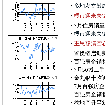
·
多
地
发
文
鼓
·
楼
市
迎
来
关
·
7月住房销
·
楼
市
迎
来
关
·
王
思
聪
清
空
·
置换链启动
·
百强房企销
·
7月50城二
·
金九银十临
·
7月百强房企
·
百强房企销
·
稳地产升至