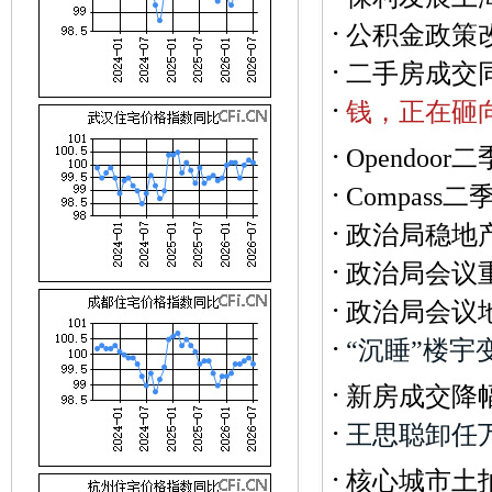
·
公积金政策
·
二手房成交
·
钱
，
正
在
砸
·
Opendoo
·
Compass
·
政治局稳地
·
政治局会议
·
政治局会议
·
“
沉
睡
”
楼
宇
·
新房成交降
·
王
思
聪
卸
任
·
核心城市土