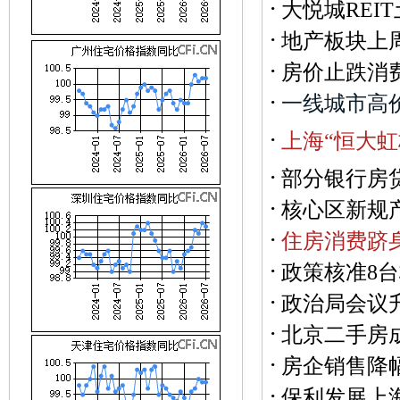
·
大悦城REI
·
地产板块上
·
房价止跌消费
·
一
线
城
市
高
·
上
海
“
恒
大
虹
·
部分银行房贷
·
核心区新规
·
住房消费跻身
·
政策核准8
·
政治局会议
·
北京二手房
·
房企销售降
·
保利发展上海